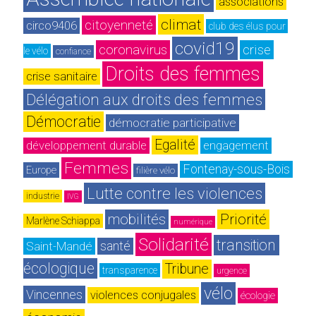
associations
climat
citoyenneté
circo9406
club des élus pour 
covid19
coronavirus
crise
le vélo
confiance
Droits des femmes
crise sanitaire
Délégation aux droits des femmes
Démocratie
démocratie participative
Egalité
développement durable
engagement
Femmes
Fontenay-sous-Bois
Europe
filière vélo
Lutte contre les violences
industrie
IVG
mobilités
Priorité
Marlène Schiappa
numérique
Solidarité
transition 
Saint-Mandé
santé
écologique
Tribune
transparence
urgence
vélo
Vincennes
violences conjugales
écologie