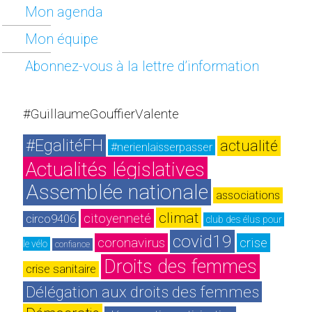
Mon agenda
Mon équipe
Abonnez-vous à la lettre d’information
#GuillaumeGouffierValente
#EgalitéFH
actualité
#nerienlaisserpasser
Actualités législatives
Assemblée nationale
associations
climat
citoyenneté
circo9406
club des élus pour 
covid19
coronavirus
crise
le vélo
confiance
Droits des femmes
crise sanitaire
Délégation aux droits des femmes