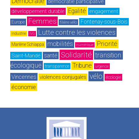
Démocratie
démocratie participative
Egalité
développement durable
engagement
Femmes
Fontenay-sous-Bois
Europe
filière vélo
Lutte contre les violences
industrie
IVG
mobilités
Priorité
Marlène Schiappa
numérique
Solidarité
transition 
Saint-Mandé
santé
écologique
Tribune
transparence
urgence
vélo
Vincennes
violences conjugales
écologie
économie