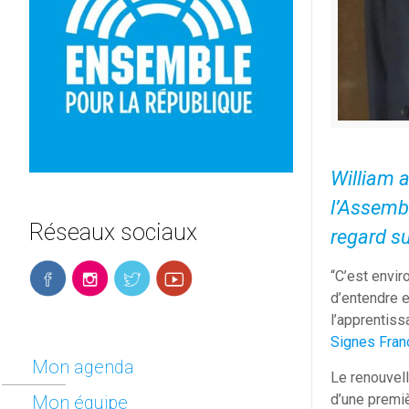
William a
l’Assembl
Réseaux sociaux
regard su
“C’est envir
d’entendre e
l’apprentis
Signes Fran
Mon agenda
Le renouvel
d’une premiè
Mon équipe