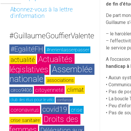
de fin d’ét
Abonnez-vous à la lettre
d’information
De part mon
Guillaume s’e
– le harcèl
#GuillaumeGouffierValente
– l’effectiv
#EgalitéFH
le service pu
#nerienlaisserpasser
Actualités 
actualité
A l’occasion
handicap à 
Assemblée 
législatives
nationale
• Aucun sys
associations
• Communica
climat
citoyenneté
circo9406
• Pas de po
• La boucle 
club des élus pour le vélo
confiance
• Peu d’info
covid19
coronavirus
crise
• Pas de sou
Droits des 
crise sanitaire
femmes
Délégation aux 