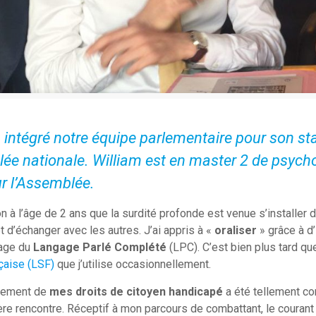
 intégré notre équipe parlementaire pour son st
ée nationale. William est en master 2 de psych
r l’Assemblée.
on à l’âge de 2 ans que la surdité profonde est venue s’installe
t d’échanger avec les autres. J’ai appris à «
oraliser
» grâce à d
sage du
Langage Parlé Complété
(LPC). C’est bien plus tard que
çaise (LSF)
que j’utilise occasionnellement.
lement de
mes droits de citoyen handicapé
a été tellement com
re rencontre. Réceptif à mon parcours de combattant, le courant