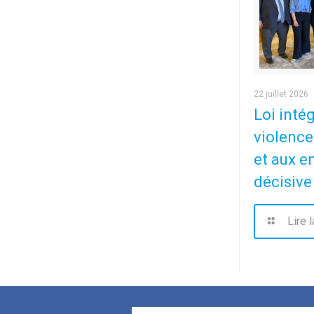
22 juillet 2026
Loi inté
violence
et aux e
décisive
Lire l