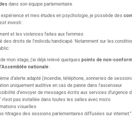
udes
dans son équipe parlementaire.
 expérience et mes études en psychologie, je possède des
com
st investi :
ement et les violences faites aux femmes
ité des droits de l’individu handicapé. Notamment sur les conditi
blic.
 de mon stage, j’ai déjà relevé quelques
points de non-conformi
l’Assemblée nationale
:
tème d’alerte adapté (incendie, téléphone, sonneries de session
tion uniquement auditive en cas de panne dans l’ascenseur
ssibilité d’envoyer de messages écrits aux services d’urgence d
T n’est pas installée dans toutes les salles avec micro
rmations visuelles
s-titrages des sessions parlementaires diffusées sur internet.”