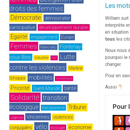
Les mots
droits des femmes
Démocratie
démocratie 
William sui
interprète e
participative
développement durable
en situation
Egalité
engagement
Europe
tous
les cit
Femmes
Fontenay-
filière vélo
Nous nous s
Lutte 
sous-Bois
pourquoi le 
industrie
IVG
changer.
contre les violences
Marlène 
Pour en sav
mobilités
Schiappa
numérique
Aussi
Priorité
Saint-Mandé
santé
Solidarité
transition 
écologique
Tribune
transparence
Vincennes
violences 
urgence
vélo
économie
conjugales
écologie