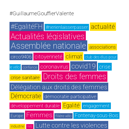
#GuillaumeGouffierValente
#EgalitéFH
actualité
#nerienlaisserpasser
Actualités législatives
Assemblée nationale
associations
climat
citoyenneté
circo9406
club des élus pour 
covid19
coronavirus
crise
le vélo
confiance
Droits des femmes
crise sanitaire
Délégation aux droits des femmes
Démocratie
démocratie participative
Egalité
développement durable
engagement
Femmes
Fontenay-sous-Bois
Europe
filière vélo
Lutte contre les violences
industrie
IVG