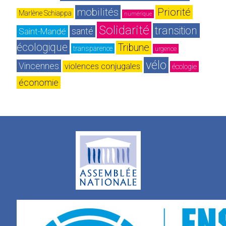
mobilités
Priorité
Marlène Schiappa
numérique
Solidarité
transition 
Saint-Mandé
santé
écologique
Tribune
transparence
urgence
vélo
Vincennes
violences conjugales
écologie
économie