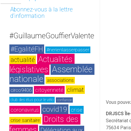
Abonnez-vous à la lettre
d’information
#GuillaumeGouffierValente
#EgalitéFH
#nerienlaisserpasser
Actualités 
actualité
Assemblée 
législatives
nationale
associations
climat
citoyenneté
circo9406
club des élus pour le vélo
confiance
Vous pouvez
covid19
coronavirus
crise
DRJSCS Île
Droits des 
crise sanitaire
Secrétariat
75634 Paris
femmes
Délégation aux 