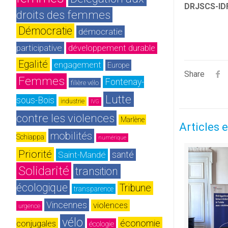
DRJSCS-ID
droits des femmes
Démocratie
démocratie 
participative
développement durable
Egalité
engagement
Europe
Share
Femmes
Fontenay-
filière vélo
Lutte 
sous-Bois
industrie
IVG
contre les violences
Marlène 
Articles e
mobilités
Schiappa
numérique
Priorité
Saint-Mandé
santé
Solidarité
transition 
écologique
Tribune
transparence
Vincennes
violences 
urgence
vélo
économie
conjugales
écologie