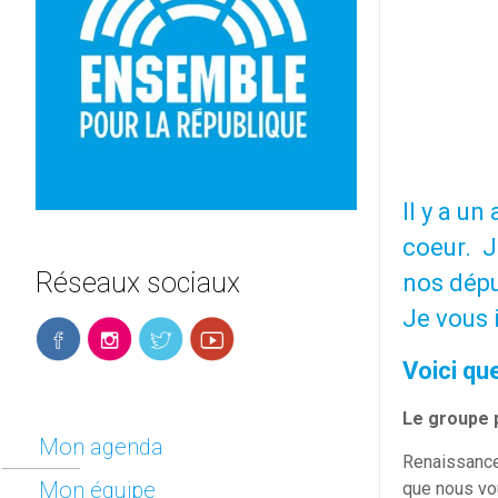
Il y a u
coeur. J
Réseaux sociaux
nos dépu
Je vous 
Voici qu
Le groupe 
Mon agenda
Renaissance 
Mon équipe
que nous vo