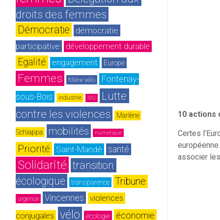
droits des femmes
Démocratie
démocratie 
participative
développement durable
Egalité
engagement
Europe
Femmes
Fontenay-
filière vélo
Lutte 
sous-Bois
industrie
IVG
contre les violences
10 actions
Marlène 
mobilités
Schiappa
Certes l’Eur
numérique
européenne. 
Priorité
Saint-Mandé
santé
associer les
Solidarité
transition 
écologique
Tribune
transparence
Vincennes
violences 
urgence
vélo
économie
conjugales
écologie