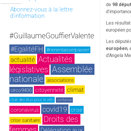
de
98 déput
Abonnez-vous à la lettre
d’importance
d’information
Les résultat
européen por
#GuillaumeGouffierValente
Les députés
#EgalitéFH
européen
,
#nerienlaisserpasser
d’Angela Mer
Actualités 
actualité
Assemblée 
législatives
nationale
associations
climat
citoyenneté
circo9406
club des élus pour le vélo
confiance
covid19
coronavirus
crise
Droits des 
crise sanitaire
femmes
Délégation aux 