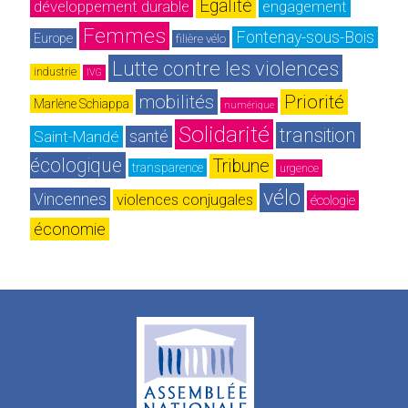
Egalité
développement durable
engagement
Femmes
Fontenay-sous-Bois
Europe
filière vélo
Lutte contre les violences
industrie
IVG
mobilités
Priorité
Marlène Schiappa
numérique
Solidarité
transition 
Saint-Mandé
santé
écologique
Tribune
transparence
urgence
vélo
Vincennes
violences conjugales
écologie
économie