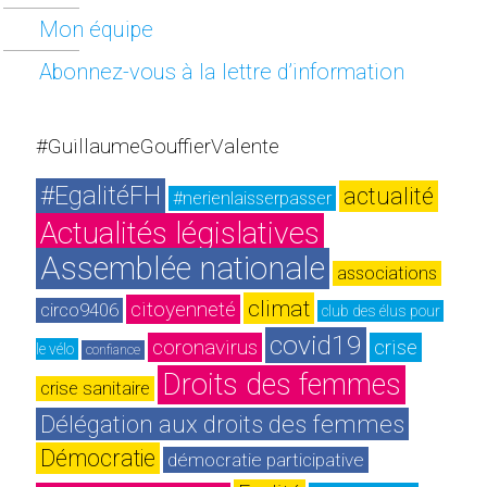
Mon équipe
Abonnez-vous à la lettre d’information
#GuillaumeGouffierValente
#EgalitéFH
actualité
#nerienlaisserpasser
Actualités législatives
Assemblée nationale
associations
climat
citoyenneté
circo9406
club des élus pour 
covid19
coronavirus
crise
le vélo
confiance
Droits des femmes
crise sanitaire
Délégation aux droits des femmes
Démocratie
démocratie participative