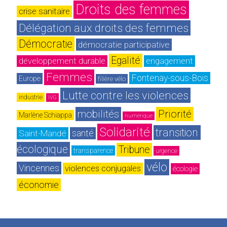
Droits des femmes
crise sanitaire
Délégation aux droits des femmes
Démocratie
démocratie participative
Egalité
développement durable
engagement
Femmes
Fontenay-sous-Bois
Europe
filière vélo
Lutte contre les violences
industrie
IVG
mobilités
Priorité
Marlène Schiappa
numérique
Solidarité
transition 
Saint-Mandé
santé
écologique
Tribune
transparence
urgence
vélo
Vincennes
violences conjugales
écologie
économie