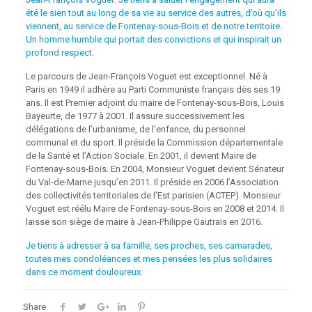
été le sien tout au long de sa vie au service des autres, d’où qu’ils
viennent, au service de Fontenay-sous-Bois et de notre territoire.
Un homme humble qui portait des convictions et qui inspirait un
profond respect.
Le parcours de Jean-François Voguet est exceptionnel. Né à
Paris en 1949 il adhère au Parti Communiste français dès ses 19
ans. Il est Premier adjoint du maire de Fontenay-sous-Bois, Louis
Bayeurte, de 1977 à 2001. Il assure successivement les
délégations de l’urbanisme, de l’enfance, du personnel
communal et du sport. Il préside la Commission départementale
de la Santé et l’Action Sociale. En 2001, il devient Maire de
Fontenay-sous-Bois. En 2004, Monsieur Voguet devient Sénateur
du Val-de-Marne jusqu’en 2011. Il préside en 2006 l’Association
des collectivités territoriales de l’Est parisien (ACTEP). Monsieur
Voguet est réélu Maire de Fontenay-sous-Bois en 2008 et 2014. Il
laisse son siège de maire à Jean-Philippe Gautrais en 2016.
Je tiens à adresser à sa famille, ses proches, ses camarades,
toutes mes condoléances et mes pensées les plus solidaires
dans ce moment douloureux.
Share