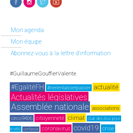
Mon agenda
Mon équipe
Abonnez-vous à la lettre d’information
#GuillaumeGouffierValente
#EgalitéFH
actualité
#nerienlaisserpasser
Actualités législatives
Assemblée nationale
associations
climat
citoyenneté
circo9406
club des élus pour 
covid19
coronavirus
crise
le vélo
confiance