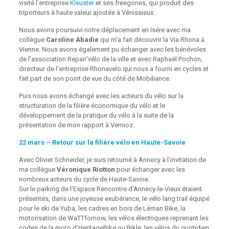
visité l’entreprise
Kleuster
et ses freegones, qui produit des
triporteurs à haute valeur ajoutée à Vénissieux.
Nous avons poursuivi notre déplacement en Isére avec
ma
collègue
Caroline Abadie
qui m’a fait découvrir la Via Rhona à
Vienne. Nous avons également pu échanger avec les bénévoles
de l’association Repair’vélo de la ville et avec Raphaël Pochon,
directeur de l’entreprise Rhonavelo qui nous a fourni en cycles et
fait part de son point de vue du côté de Mobiliance.
Puis nous avons échangé avec les acteurs du vélo sur la
structuration de la filière économique du vélo et le
développement de la pratique du vélo à la suite de la
présentation de mon rapport à Vernioz.
22 mars – Retour sur la filière vélo en Haute-Savoie
Avec Olivier Schneider, je suis retourné à Annecy à l’invitation de
ma collègue
Véronique Riotton
pour échanger avec les
nombreux acteurs du cycle de Haute-Savoie.
Sur le parking de l’Espace Rencontre d’Annecy-le-Vieux étaient
présentés, dans une joyeuse exubérance, le vélo lang trail équipé
pour le ski de Yuba, les cadres en bois de Léman Bike, la
motorisation de WaTTfornow, les vélos électriques reprenant les
codes de la moto d’HeritageBike ou Bikle, les vélos du quotidien