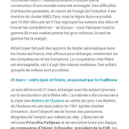
Concernant Mach1, Guillaume Boutte a indiqué que la
construction d’une nouvelle usine est envisagée. Des difficultés
d’embauche persistent, en raison de l’image de l’industrie. Il est
membre du cluster MAD/Cara, mais la région Aura ne produit
que 10 000 vélos par an! Il faut regrouper les acteurs des vélos et
trouver les compétences – en Europe – pour fabriquer toute la
gamme (le mass market permet les gros volumes, le haut de
gamme fait la marge).
Aline Doyen fait part des apports du cluster aéronautique
dans
les
Hauts-de-France, très efficace pour échanger, notamment sur
les compétences et les formations. La coopération inter filière
est envisageable, car il s’agit des mêmes matériaux. Des achats
groupés de métaux sont possibles.
21 mars – entre Lyon et l’Isère, en passant par la ViaRhona
Je suis allé le lundi 21 mars, échanger avec les acteurs lyonnais
sur la structuration de la filière vélo. La matinée a été consacrée à
la visite des
Ateliers de l’Audace
au centre de Lyon. Les Ateliers
de l’Audace est une association loi 1901 agréée chantier
d’insertion, dont l’objectif est de former des personnes
éloignées de l’emploi aux métiers du vélo. J’étais ravi de
retrouver
Priscillia Petitjean
et de rencontrer toute son équipe,
en compagnie d’Olivier Schneider, président de la FUB
, qui