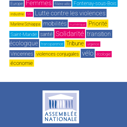
Femmes
Fontenay-sous-Bois
Europe
filière vélo
Lutte contre les violences
industrie
IVG
mobilités
Priorité
Marlène Schiappa
numérique
Solidarité
transition 
Saint-Mandé
santé
écologique
Tribune
transparence
urgence
vélo
Vincennes
violences conjugales
écologie
économie