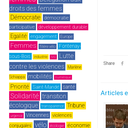
droits des femmes
Démocratie
démocratie 
participative
développement durable
Egalité
engagement
Europe
Femmes
Fontenay-
filière vélo
Lutte 
sous-Bois
industrie
IVG
Share
contre les violences
Marlène 
mobilités
Schiappa
numérique
Priorité
Saint-Mandé
santé
Articles e
Solidarité
transition 
écologique
Tribune
transparence
Vincennes
violences 
urgence
vélo
économie
conjugales
écologie