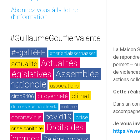
Abonnez-vous à la lettre
d’information
#GuillaumeGouffierValente
La Maison S
#EgalitéFH
#nerienlaisserpasser
de répondre 
Actualités 
actualité
permet – ou
Assemblée 
législatives
de violences
actions coll
nationale
associations
Cette réali
climat
citoyenneté
circo9406
Dans un cont
club des élus pour le vélo
confiance
accompagne 
covid19
coronavirus
crise
Je vous inv
Droits des 
crise sanitaire
https://www
femmes
Délégation aux 