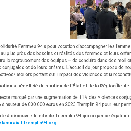
olidarité Femmes 94 a pour vocation d’accompagner les femmes t
au plus près des besoins et réalités des femmes et leurs enfant
tre le regroupement des équipes – de conduire dans des meille
 conjugales et de leurs enfants. L’accueil de jour propose de no
ectives/ ateliers portant sur l’impact des violences et la reconstr
sation a bénéficié du soutien de l’État et de la Région Île-de
exte marqué par une augmentation de 11% des violences conjugal
à hauteur de 830 000 euros en 2023 Tremplin 94 pour leur perm
ite à découvrir le site de Tremplin 94 qui organise égaleme
.lamirabal-tremplin94.org