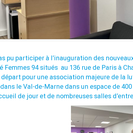
pas pu participer à l’inauguration des nouveau
té Femmes 94 situés au 136 rue de Paris à Cha
départ pour une association majeure de la lut
ans le Val-de-Marne dans un espace de 400 
accueil de jour et de nombreuses salles d’entre