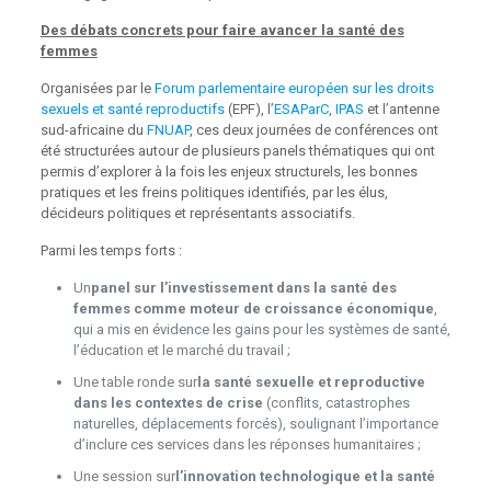
Des débats concrets pour faire avancer la santé des
femmes
Organisées par le
Forum parlementaire européen sur les droits
sexuels et santé reproductifs
(EPF), l’
ESAParC
,
IPAS
et l’antenne
sud-africaine du
FNUAP
, ces deux journées de conférences ont
été structurées autour de plusieurs panels thématiques qui ont
permis d’explorer à la fois les enjeux structurels, les bonnes
pratiques et les freins politiques identifiés, par les élus,
décideurs politiques et représentants associatifs.
Parmi les temps forts :
Un
panel sur l’investissement dans la santé des
femmes comme moteur de croissance économique
,
qui a mis en évidence les gains pour les systèmes de santé,
l’éducation et le marché du travail ;
Une table ronde sur
la santé sexuelle et reproductive
dans les contextes de crise
(conflits, catastrophes
naturelles, déplacements forcés), soulignant l’importance
d’inclure ces services dans les réponses humanitaires ;
Une session sur
l’innovation technologique et la santé