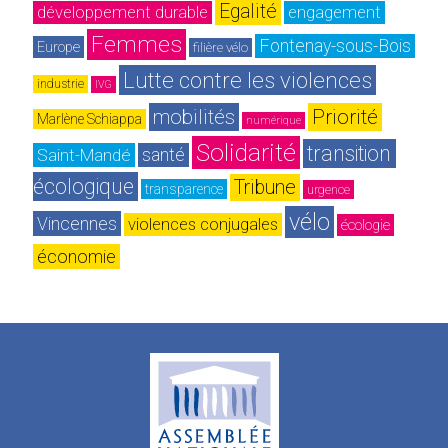
Egalité
développement durable
engagement
Femmes
Fontenay-sous-Bois
Europe
filière vélo
Lutte contre les violences
industrie
IVG
mobilités
Priorité
Marlène Schiappa
numérique
Solidarité
transition 
Saint-Mandé
santé
écologique
Tribune
transparence
urgence
vélo
Vincennes
violences conjugales
écologie
économie