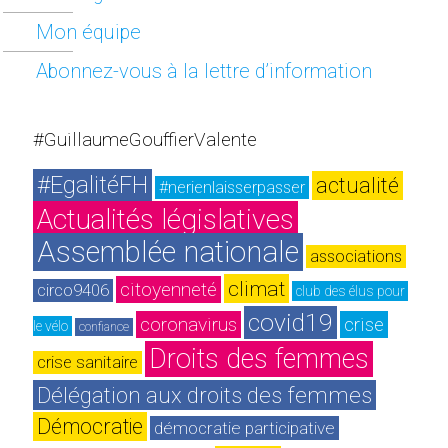
Mon équipe
Abonnez-vous à la lettre d’information
#GuillaumeGouffierValente
#EgalitéFH
actualité
#nerienlaisserpasser
Actualités législatives
Assemblée nationale
associations
climat
citoyenneté
circo9406
club des élus pour 
covid19
coronavirus
crise
le vélo
confiance
Droits des femmes
crise sanitaire
Délégation aux droits des femmes
Démocratie
démocratie participative