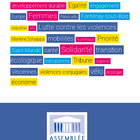
Egalité
développement durable
engagement
Femmes
Fontenay-sous-Bois
Europe
filière vélo
Lutte contre les violences
industrie
IVG
mobilités
Priorité
Marlène Schiappa
numérique
Solidarité
transition 
Saint-Mandé
santé
écologique
Tribune
transparence
urgence
vélo
Vincennes
violences conjugales
écologie
économie