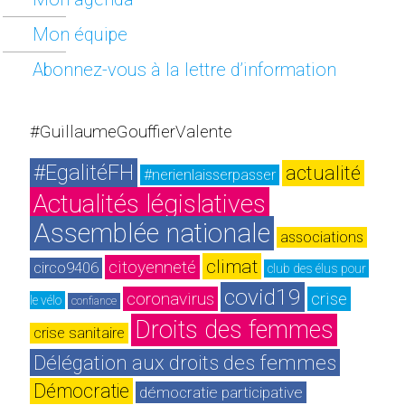
Mon équipe
Abonnez-vous à la lettre d’information
#GuillaumeGouffierValente
#EgalitéFH
actualité
#nerienlaisserpasser
Actualités législatives
Assemblée nationale
associations
climat
citoyenneté
circo9406
club des élus pour 
covid19
coronavirus
crise
le vélo
confiance
Droits des femmes
crise sanitaire
Délégation aux droits des femmes
Démocratie
démocratie participative