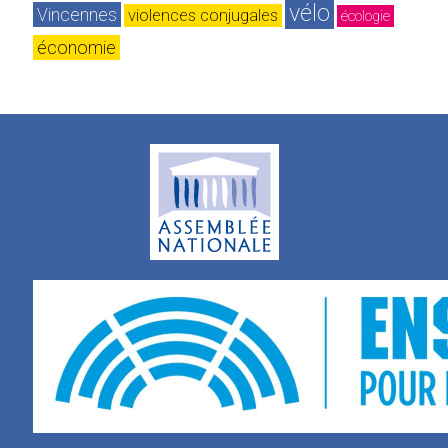
vélo
Vincennes
violences conjugales
écologie
économie