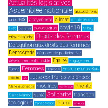
Actualités législatives
Assemblée nationale
associations
climat
citoyenneté
circo9406
club des élus pour 
covid19
coronavirus
crise
le vélo
confiance
Droits des femmes
crise sanitaire
Délégation aux droits des femmes
Démocratie
démocratie participative
Egalité
développement durable
engagement
Femmes
Fontenay-sous-Bois
Europe
filière vélo
Lutte contre les violences
industrie
IVG
mobilités
Priorité
Marlène Schiappa
numérique
Solidarité
transition 
Saint-Mandé
santé
écologique
Tribune
transparence
urgence