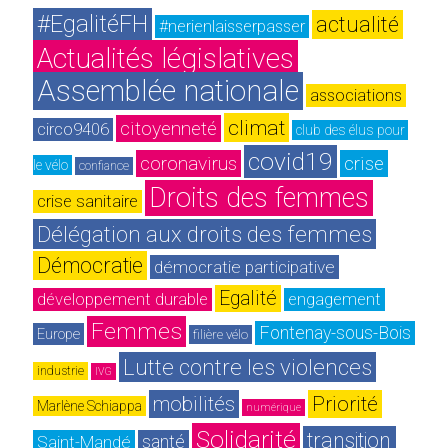
#EgalitéFH
actualité
#nerienlaisserpasser
Actualités législatives
Assemblée nationale
associations
climat
citoyenneté
circo9406
club des élus pour 
covid19
coronavirus
crise
le vélo
confiance
Droits des femmes
crise sanitaire
Délégation aux droits des femmes
Démocratie
démocratie participative
Egalité
développement durable
engagement
Femmes
Fontenay-sous-Bois
Europe
filière vélo
Lutte contre les violences
industrie
IVG
mobilités
Priorité
Marlène Schiappa
numérique
Solidarité
transition 
Saint-Mandé
santé