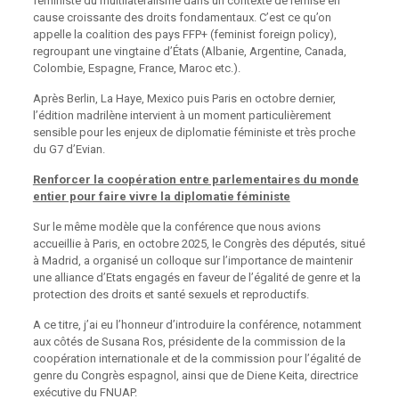
féministe du multilatéralisme dans un contexte de remise en
cause croissante des droits fondamentaux. C’est ce qu’on
appelle la coalition des pays FFP+ (feminist foreign policy),
regroupant une vingtaine d’États (Albanie, Argentine, Canada,
Colombie, Espagne, France, Maroc etc.).
Après Berlin, La Haye, Mexico puis Paris en octobre dernier,
l’édition madrilène intervient à un moment particulièrement
sensible pour les enjeux de diplomatie féministe et très proche
du G7 d’Evian.
Renforcer la coopération entre parlementaires du monde
entier pour faire vivre la diplomatie féministe
Sur le même modèle que la conférence que nous avions
accueillie à Paris, en octobre 2025, le Congrès des députés, situé
à Madrid, a organisé un colloque sur l’importance de maintenir
une alliance d’Etats engagés en faveur de l’égalité de genre et la
protection des droits et santé sexuels et reproductifs.
A ce titre, j’ai eu l’honneur d’introduire la conférence, notamment
aux côtés de Susana Ros, présidente de la commission de la
coopération internationale et de la commission pour l’égalité de
genre du Congrès espagnol, ainsi que de Diene Keita, directrice
exécutive du FNUAP.