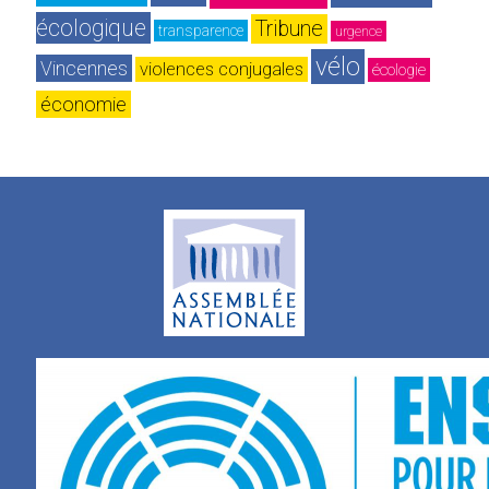
écologique
Tribune
transparence
urgence
vélo
Vincennes
violences conjugales
écologie
économie