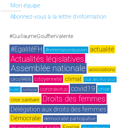
Mon équipe
Abonnez-vous à la lettre d’information
#GuillaumeGouffierValente
#EgalitéFH
actualité
#nerienlaisserpasser
Actualités législatives
Assemblée nationale
associations
climat
citoyenneté
circo9406
club des élus pour 
covid19
coronavirus
crise
le vélo
confiance
Droits des femmes
crise sanitaire
Délégation aux droits des femmes
Démocratie
démocratie participative
Egalité
développement durable
engagement