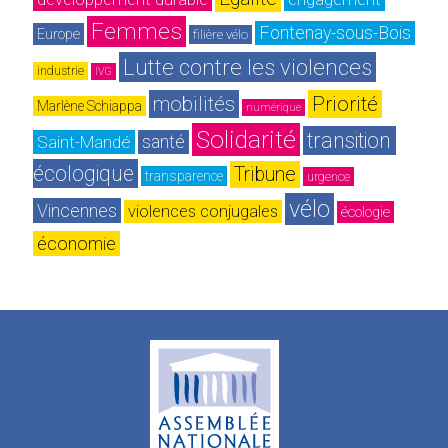
Femmes
Fontenay-sous-Bois
Europe
filière vélo
Lutte contre les violences
industrie
IVG
mobilités
Priorité
Marlène Schiappa
numérique
Solidarité
transition 
Saint-Mandé
santé
écologique
Tribune
transparence
urgence
vélo
Vincennes
violences conjugales
écologie
économie