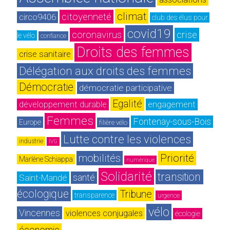
climat
citoyenneté
circo9406
club des élus pour 
covid19
coronavirus
crise
le vélo
confiance
Droits des femmes
crise sanitaire
Délégation aux droits des femmes
Démocratie
démocratie participative
Egalité
développement durable
engagement
Femmes
Fontenay-sous-Bois
Europe
filière vélo
Lutte contre les violences
industrie
IVG
mobilités
Priorité
Marlène Schiappa
numérique
Solidarité
transition 
Saint-Mandé
santé
écologique
Tribune
transparence
urgence
vélo
Vincennes
violences conjugales
écologie
économie