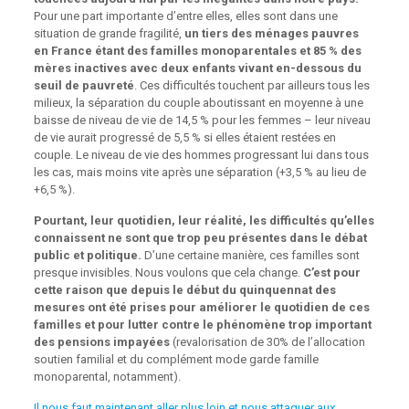
Pour une part importante d’entre elles, elles sont dans une
situation de grande fragilité,
un tiers des ménages pauvres
en France étant des familles monoparentales et 85 % des
mères inactives avec deux enfants vivant en-dessous du
seuil de pauvreté
. Ces difficultés touchent par ailleurs tous les
milieux, la séparation du couple aboutissant en moyenne à une
baisse de niveau de vie de 14,5 % pour les femmes – leur niveau
de vie aurait progressé de 5,5 % si elles étaient restées en
couple. Le niveau de vie des hommes progressant lui dans tous
les cas, mais moins vite après une séparation (+3,5 % au lieu de
+6,5 %).
Pourtant, leur quotidien, leur réalité, les difficultés qu’elles
connaissent ne sont que trop peu présentes dans le débat
public et politique.
D’une certaine manière, ces familles sont
presque invisibles. Nous voulons que cela change.
C’est pour
cette raison que depuis le début du quinquennat des
mesures ont été prises pour améliorer le quotidien de ces
familles et pour lutter contre le phénomène trop important
des pensions impayées
(revalorisation de 30% de l’allocation
soutien familial et du complément mode garde famille
monoparental, notamment).
Il nous faut maintenant aller plus loin et nous attaquer aux