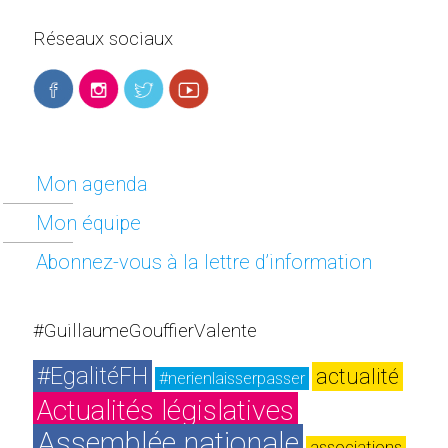
Réseaux sociaux
Mon agenda
Mon équipe
Abonnez-vous à la lettre d’information
#GuillaumeGouffierValente
#EgalitéFH
actualité
#nerienlaisserpasser
Actualités législatives
Assemblée nationale
associations