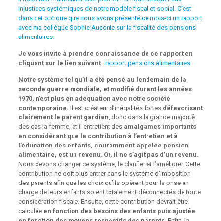
injustices systémiques de notre modèle fiscal et social. C’est
dans cet optique que nous avons présenté ce mois-ci un rapport
avec ma collègue Sophie Auconie sur la fiscalité des pensions
alimentaires.
Je vous invite à prendre connaissance de ce rapport en
cliquant sur le lien suivant
:
rapport pensions alimentaires
Notre système tel qu’il a été pensé au lendemain de la
seconde guerre mondiale, et modifié durant les années
1970, n’est plus en adéquation avec notre société
contemporaine.
Il est créateur d’inégalités fortes
défavorisant
clairement le parent gardien
, donc dans la grande majorité
des cas la femme, et il entretient des
amalgames importants
en considérant que la contribution à l’entretien et à
l’éducation des enfants, couramment appelée pension
alimentaire, est un revenu
.
Or, il ne s’agit pas d’un revenu.
Nous devons changer ce système, le clarifier et l’améliorer. Cette
contribution ne doit plus entrer dans le système d’imposition
des parents afin que les choix qu’ils opèrent pour la prise en
charge de leurs enfants soient totalement déconnectés de toute
considération fiscale. Ensuite, cette contribution devrait être
calculée
en fonction des besoins des enfants
puis ajustée
en fonction des moyens respectifs des parents
. Enfin, la