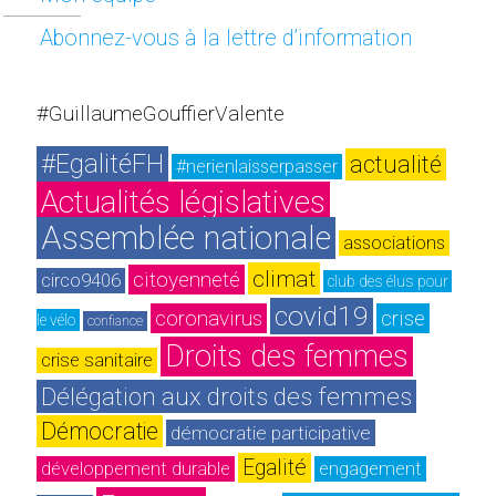
Abonnez-vous à la lettre d’information
#GuillaumeGouffierValente
#EgalitéFH
actualité
#nerienlaisserpasser
Actualités législatives
Assemblée nationale
associations
climat
citoyenneté
circo9406
club des élus pour 
covid19
coronavirus
crise
le vélo
confiance
Droits des femmes
crise sanitaire
Délégation aux droits des femmes
Démocratie
démocratie participative
Egalité
développement durable
engagement