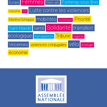
Femmes
Fontenay-sous-Bois
Europe
filière vélo
Lutte contre les violences
industrie
IVG
mobilités
Priorité
Marlène Schiappa
numérique
Solidarité
transition 
Saint-Mandé
santé
écologique
Tribune
transparence
urgence
vélo
Vincennes
violences conjugales
écologie
économie