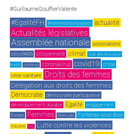
#GuillaumeGouffierValente
#EgalitéFH
actualité
#nerienlaisserpasser
Actualités législatives
Assemblée nationale
associations
climat
citoyenneté
circo9406
club des élus pour 
covid19
coronavirus
crise
le vélo
confiance
Droits des femmes
crise sanitaire
Délégation aux droits des femmes
Démocratie
démocratie participative
Egalité
développement durable
engagement
Femmes
Fontenay-sous-Bois
Europe
filière vélo
Lutte contre les violences
industrie
IVG