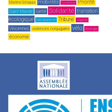
mobilités
Priorité
Marlène Schiappa
numérique
Solidarité
transition 
Saint-Mandé
santé
écologique
Tribune
transparence
urgence
vélo
Vincennes
violences conjugales
écologie
économie