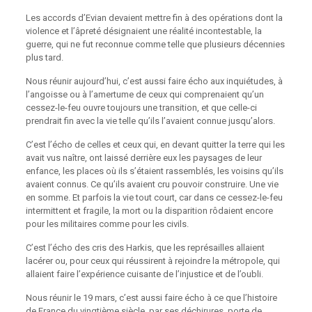
Les accords d’Evian devaient mettre fin à des opérations dont la
violence et l’âpreté désignaient une réalité incontestable, la
guerre, qui ne fut reconnue comme telle que plusieurs décennies
plus tard.
Nous réunir aujourd’hui, c’est aussi faire écho aux inquiétudes, à
l’angoisse ou à l’amertume de ceux qui comprenaient qu’un
cessez-le-feu ouvre toujours une transition, et que celle-ci
prendrait fin avec la vie telle qu’ils l’avaient connue jusqu’alors.
C’est l’écho de celles et ceux qui, en devant quitter la terre qui les
avait vus naître, ont laissé derrière eux les paysages de leur
enfance, les places où ils s’étaient rassemblés, les voisins qu’ils
avaient connus. Ce qu’ils avaient cru pouvoir construire. Une vie
en somme. Et parfois la vie tout court, car dans ce cessez-le-feu
intermittent et fragile, la mort ou la disparition rôdaient encore
pour les militaires comme pour les civils.
C’est l’écho des cris des Harkis, que les représailles allaient
lacérer ou, pour ceux qui réussirent à rejoindre la métropole, qui
allaient faire l’expérience cuisante de l’injustice et de l’oubli.
Nous réunir le 19 mars, c’est aussi faire écho à ce que l’histoire
de France du vingtième siècle, par ses déchirures, porte de