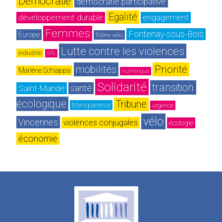
Démocratie
démocratie participative
Egalité
développement durable
engagement
Femmes
Fontenay-sous-Bois
Europe
filière vélo
Lutte contre les violences
industrie
IVG
mobilités
Priorité
Marlène Schiappa
numérique
Solidarité
transition 
Saint-Mandé
santé
écologique
Tribune
transparence
urgence
vélo
Vincennes
violences conjugales
écologie
économie