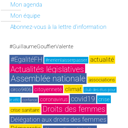
Mon agenda
Mon équipe
Abonnez-vous à la lettre d’information
#GuillaumeGouffierValente
#EgalitéFH
actualité
#nerienlaisserpasser
Actualités législatives
Assemblée nationale
associations
climat
citoyenneté
circo9406
club des élus pour 
covid19
coronavirus
crise
le vélo
confiance
Droits des femmes
crise sanitaire
Délégation aux droits des femmes