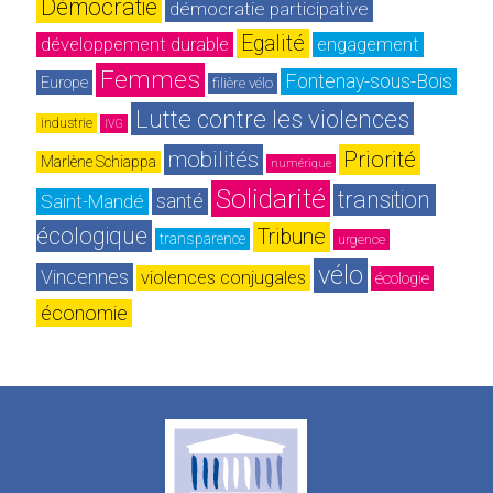
Démocratie
démocratie participative
Egalité
développement durable
engagement
Femmes
Fontenay-sous-Bois
Europe
filière vélo
Lutte contre les violences
industrie
IVG
mobilités
Priorité
Marlène Schiappa
numérique
Solidarité
transition 
Saint-Mandé
santé
écologique
Tribune
transparence
urgence
vélo
Vincennes
violences conjugales
écologie
économie