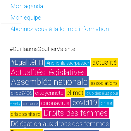
Mon agenda
Mon équipe
Abonnez-vous à la lettre d’information
#GuillaumeGouffierValente
#EgalitéFH
actualité
#nerienlaisserpasser
Actualités législatives
Assemblée nationale
associations
climat
citoyenneté
circo9406
club des élus pour 
covid19
coronavirus
crise
le vélo
confiance
Droits des femmes
crise sanitaire
Délégation aux droits des femmes