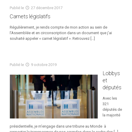
Publié
le
27 décembre 2017
Carnets législatifs
Régulièrement, je rends compte de mon action au sein de
l’Assemblée et en circonscription dans un document que j’ai
souhaité appeler « carnet législatif ». Retrouvez
[…]
Publié
le
9 octobre 2019
Lobbys
et
députés
Avec les
321
députés de
la majorité
présidentielle, je m’engage dans une tribune au Monde à
respecter la transparence de nos agendas dans le cadre des
[…]