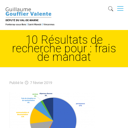
10 Résultats de
recherche pour : frais
de mandat
Publié
le
7 février 2019