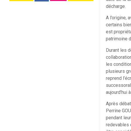
décharge.
A l’origine,
certains bie
est propriét
patrimoine 
Durant les d
collaboratio
les conditio
plusieurs gr
reprend l’écr
successorale
aujourd’hui à
Après débats
Perrine GOU
pendant leur
redevables d