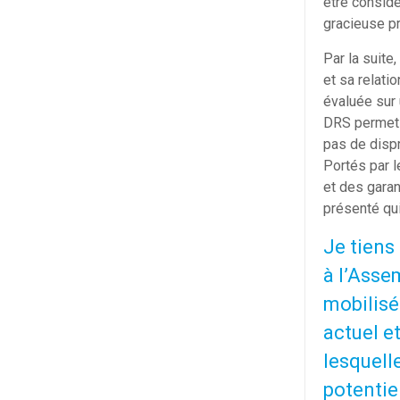
être considé
gracieuse pr
Par la suite
et sa relati
évaluée sur 
DRS permet d
pas de dispr
Portés par 
et des garan
présenté qui
Je tiens 
à l’Asse
mobilisé
actuel e
lesquell
potentie