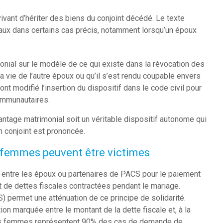
vivant d’hériter des biens du conjoint décédé. Le texte
aux dans certains cas précis, notamment lorsqu’un époux
onial sur le modèle de ce qui existe dans la révocation des
la vie de l’autre époux ou qu’il s’est rendu coupable envers
nt modifié l’insertion du dispositif dans le code civil pour
ommunautaires.
ntage matrimonial soit un véritable dispositif autonome qui
n conjoint est prononcée.
es femmes peuvent être victimes
é entre les époux ou partenaires de PACS pour le paiement
t de dettes fiscales contractées pendant le mariage.
) permet une atténuation de ce principe de solidarité.
on marquée entre le montant de la dette fiscale et, à la
. Les femmes représentent 90% des cas de demande de