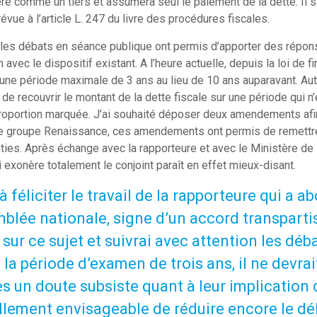
ré comme un tiers et assumera seul le paiement de la dette. Il 
évue à l’article L. 247 du livre des procédures fiscales.
, les débats en séance publique ont permis d’apporter des répon
on avec le dispositif existant. A l’heure actuelle, depuis la loi de
une période maximale de 3 ans au lieu de 10 ans auparavant. Autr
e recouvrir le montant de la dette fiscale sur une période qui n’e
oportion marquée. J’ai souhaité déposer deux amendements afin d
le groupe Renaissance, ces amendements ont permis de remettre
ties. Après échange avec la rapporteure et avec le Ministère de l
 exonère totalement le conjoint paraît en effet mieux-disant.
à féliciter le travail de la rapporteure qui a 
mblée nationale, signe d’un accord transparti
 sur ce sujet et suivrai avec attention les déb
t la période d’examen de trois ans, il ne devr
es un doute subsiste quant à leur implication d
llement envisageable de réduire encore le dél