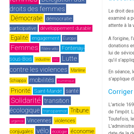
droits des femmes
Le droit des
Démocratie
examiné a p
démocratie 
attente à la 
participative
développement durable
Egalité
engagement
Europe
A l’origine, l’
donations en
Femmes
Fontenay-
filière vélo
lui de sévic
Lutte 
sous-Bois
qu’il s’appl
industrie
IVG
contre les violences
Marlène 
En séance, l
s’applique d
mobilités
Schiappa
numérique
Priorité
Saint-Mandé
santé
Corriger
Solidarité
transition 
L’article 16
écologique
Tribune
transparence
de l’impôt. 
Toutefois, le
Vincennes
violences 
urgence
L’administra
vélo
économie
conjugales
écologie
date de la 