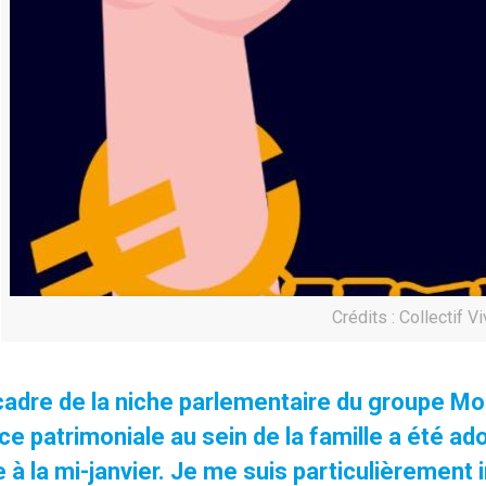
Crédits : Collectif V
cadre de la niche parlementaire du groupe Mod
ice patrimoniale au sein de la famille a été a
e à la mi-janvier. Je me suis particulièrement 