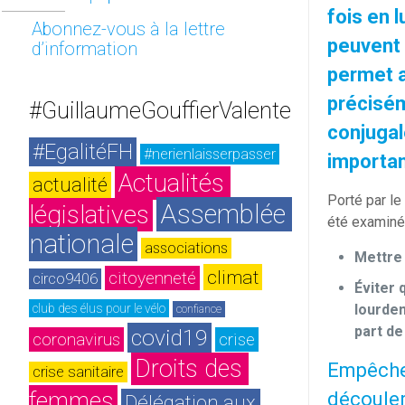
fois en l
Abonnez-vous à la lettre
peuvent 
d’information
permet a
précisém
#GuillaumeGouffierValente
conjugal
#EgalitéFH
#nerienlaisserpasser
importan
Actualités 
actualité
Porté par le
Assemblée 
législatives
été examiné 
nationale
associations
Mettre 
climat
citoyenneté
circo9406
Éviter 
club des élus pour le vélo
lourdem
confiance
part de
covid19
coronavirus
crise
Droits des 
Empêcher
crise sanitaire
femmes
découler
Délégation aux 