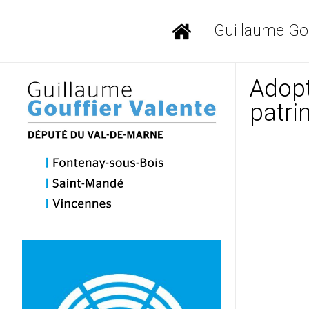
Guillaume Gou
Adopt
patri