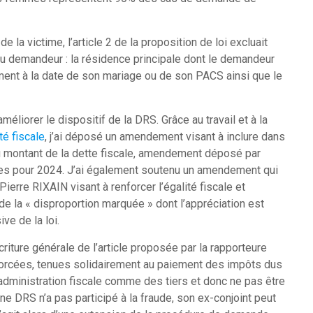
 la victime, l’article 2 de la proposition de loi excluait
e du demandeur : la résidence principale dont le demandeur
ment à la date de son mariage ou de son PACS ainsi que le
iorer le dispositif de la DRS. Grâce au travail et à la
té fiscale
, j’ai déposé un amendement visant à inclure dans
du montant de la dette fiscale, amendement déposé par
nces pour 2024. J’ai également soutenu un amendement qui
Pierre RIXAIN visant à renforcer l’égalité fiscale et
e la « disproportion marquée » dont l’appréciation est
ve de la loi.
riture générale de l’article proposée par la rapporteure
vorcées, tenues solidairement au paiement des impôts dus
administration fiscale comme des tiers et donc ne pas être
e DRS n’a pas participé à la fraude, son ex-conjoint peut