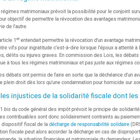
 régimes matrimoniaux prévoit la possibilité pour le conjoint sur
our objectif de permettre la révocation des avantages matrimoni
vie de l’autre.
er
article 1
entendait permettre la révocation d’un avantage matrim
tre vifs pour ingratitude c’est-à-dire lorsque l’époux a attenté à 
es, délits ou injures graves. En commission des Lois, les débats o
ique à tous les régimes matrimoniaux et pas juste aux régimes c
es débats ont permis de faire en sorte que la déchéance d’un ava
e plein droit dès lors qu’une condamnation pour homicide sur so
 les injustices de la solidarité fiscale dont l
91
bis
du code général des impôt prévoit le principe de solidarit
Les contribuables sont donc solidairement contraints au paiemen
 dispositif fiscal de la
décharge de responsabilité solidaire
(DRS
tion fiscale peut alors accorder la décharge en cas de disproporti
demande, la situation financière et patrimoniale du demandeur