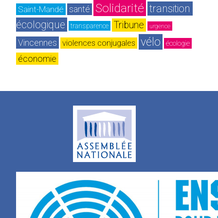
Solidarité
transition 
Saint-Mandé
santé
écologique
Tribune
transparence
urgence
vélo
Vincennes
violences conjugales
écologie
économie