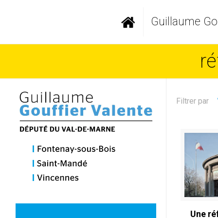
Guillaume Gou
r
Filtrer par
Une ré