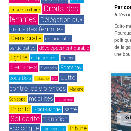
Droits des 
Par co
crise sanitaire
6 févri
femmes
Délégation aux 
Édito m
droits des femmes
Pourquo
Démocratie
démocratie 
politiqu
de la ga
participative
développement durable
une bou
Egalité
engagement
Europe
Femmes
Fontenay-
filière vélo
Lutte 
sous-Bois
industrie
IVG
contre les violences
Marlène 
mobilités
Schiappa
numérique
Priorité
Saint-Mandé
santé
Solidarité
transition 
écologique
Tribune
transparence