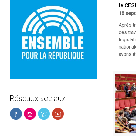
le CES
18 sep
Après tr
des trav
législat
national
avons é
Réseaux sociaux