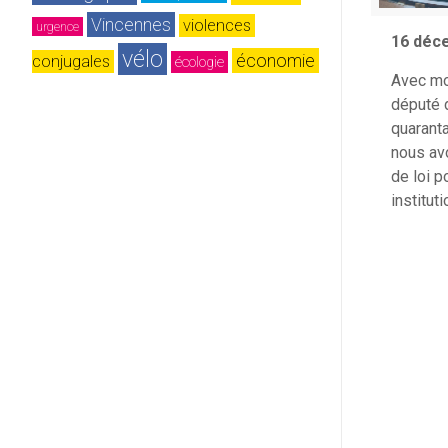
Vincennes
violences 
urgence
16 déc
vélo
économie
conjugales
écologie
Avec mo
député 
quarant
nous av
de loi 
institut