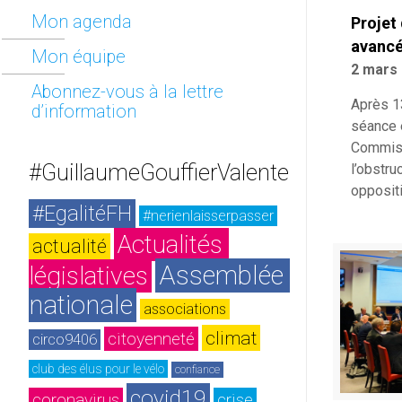
Mon agenda
Projet 
avancé
Mon équipe
2 mars
Abonnez-vous à la lettre
Après 1
d’information
séance 
Commiss
#GuillaumeGouffierValente
l’obstru
opposit
#EgalitéFH
#nerienlaisserpasser
Actualités 
actualité
Assemblée 
législatives
nationale
associations
climat
citoyenneté
circo9406
club des élus pour le vélo
confiance
covid19
coronavirus
crise