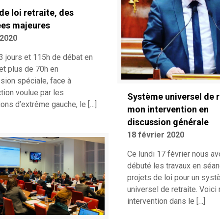
de loi retraite, des
es majeures
 2020
3 jours et 115h de débat en
et plus de 70h en
ion spéciale, face à
ction voulue par les
Système universel de re
ions d’extrême gauche, le
[…]
mon intervention en
discussion générale
18 février 2020
Ce lundi 17 février nous a
débuté les travaux en séa
projets de loi pour un sys
universel de retraite. Voic
intervention dans le
[…]