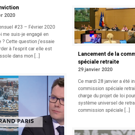
nviction
er 2020
ensuel #23 – Février 2020
i me suis-je engagé en
e ? Cette question j’essaie
rder à l’esprit car elle est
Lancement de la comm
ssole dans mon
[…]
spéciale retraite
29 janvier 2020
Ce mardi 28 janvier a été in
commission spéciale retrai
charge du projet de loi pou
système universel de retrai
commission spéciale
[…]