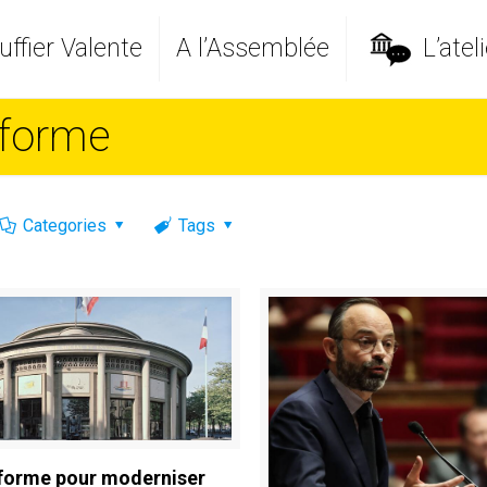
ffier Valente
A l’Assemblée
L’ateli
éforme
Categories
Tags
forme pour moderniser