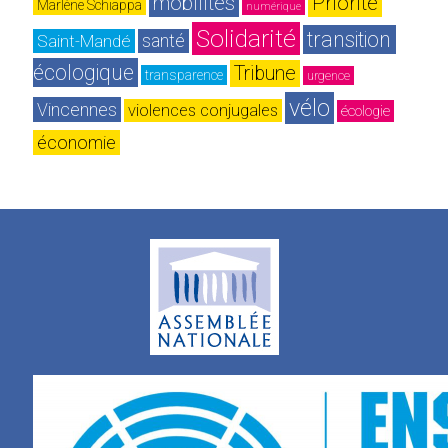
mobilités
Priorité
Marlène Schiappa
numérique
Solidarité
transition 
Saint-Mandé
santé
écologique
Tribune
transparence
urgence
vélo
Vincennes
violences conjugales
écologie
économie