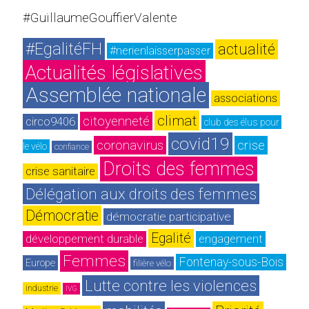
#GuillaumeGouffierValente
#EgalitéFH
actualité
#nerienlaisserpasser
Actualités législatives
Assemblée nationale
associations
climat
citoyenneté
circo9406
club des élus pour 
covid19
coronavirus
crise
le vélo
confiance
Droits des femmes
crise sanitaire
Délégation aux droits des femmes
Démocratie
démocratie participative
Egalité
développement durable
engagement
Femmes
Fontenay-sous-Bois
Europe
filière vélo
Lutte contre les violences
industrie
IVG