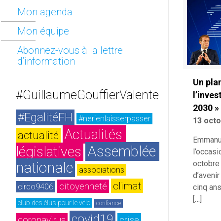
Mon agenda
Mon équipe
Abonnez-vous à la lettre
d’information
Un pla
#GuillaumeGouffierValente
l’inves
2030 »
#EgalitéFH
#nerienlaisserpasser
13 oct
Actualités 
actualité
Emmanue
Assemblée 
législatives
l’occasi
octobre
nationale
associations
d’avenir
climat
citoyenneté
circo9406
cinq an
[…]
club des élus pour le vélo
confiance
covid19
coronavirus
crise