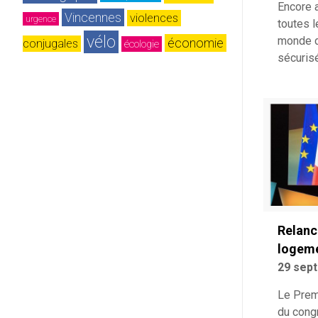
Encore 
Vincennes
violences 
urgence
toutes 
vélo
monde d
économie
conjugales
écologie
sécurisé
Relanc
logem
29 sep
Le Premi
du cong