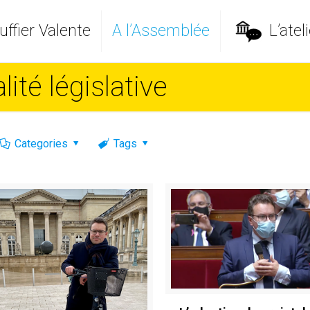
ffier Valente
A l’Assemblée
L’ateli
ité législative
Categories
Tags