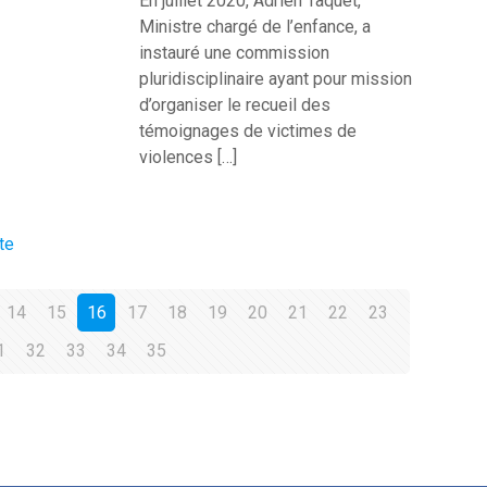
En juillet 2020, Adrien Taquet,
Ministre chargé de l’enfance, a
instauré une commission
pluridisciplinaire ayant pour mission
d’organiser le recueil des
témoignages de victimes de
violences
[…]
te
14
15
16
17
18
19
20
21
22
23
1
32
33
34
35