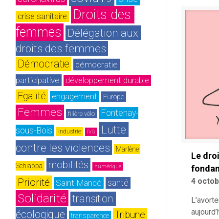
Droits des 
crise sanitaire
femmes
Délégation aux 
droits des femmes
Démocratie
démocratie 
participative
développement durable
Egalité
engagement
Europe
Femmes
Fontenay-
filière vélo
Lutte 
sous-Bois
industrie
IVG
contre les violences
Marlène 
Le droi
mobilités
Schiappa
numérique
fondam
Priorité
4 octo
Saint-Mandé
santé
Solidarité
transition 
L’avort
aujourd’
écologique
Tribune
transparence