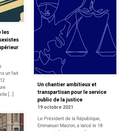
 les
sexistes
upérieur
s
ns un fait
 12
Un chantier ambitieux et
ure
transpartisan pour le service
elle
[…]
public de la justice
19 octobre 2021
Le Président de la République,
Emmanuel Macron, a lancé le 18