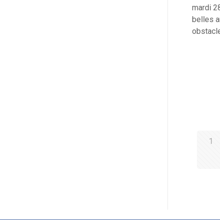
mardi 28
belles 
obstacl
1