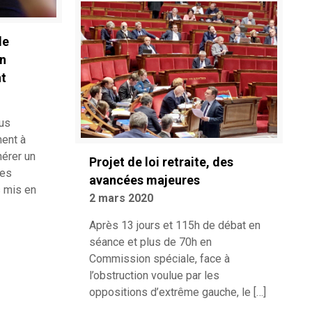
de
en
nt
ous
ment à
nérer un
Projet de loi retraite, des
ces
avancées majeures
s mis en
2 mars 2020
Après 13 jours et 115h de débat en
séance et plus de 70h en
Commission spéciale, face à
l’obstruction voulue par les
oppositions d’extrême gauche, le
[…]