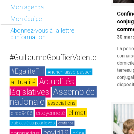
Mon agenda
Confin
Mon équipe
conjug
commen
Abonnez-vous à la lettre
d’information
30 mar
La péri
connais
#GuillaumeGouffierValente
domicil
#EgalitéFH
terreau
#nerienlaisserpasser
conjugal
Actualités 
actualité
disposi
Assemblée 
législatives
nationale
associations
climat
citoyenneté
circo9406
club des élus pour le vélo
confiance
covid19
coronavirus
crise