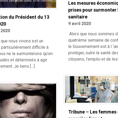
Les mesures économi
prises pour surmonter 
sanitaire
tion du Président du 13
9 avril 2020
020
l 2020
Alors que nous sommes d
quatrième semaine de conf
e que nous vivons est un
le Gouvernement est à l ‘œ
articulièrement difficile à
protéger, outre la santé de
Nous ne la surmonterons qu’en
citoyens, l’emploi et de les
oudés et déterminés à agir
vement. Je tiens
[…]
Tribune – Les femmes