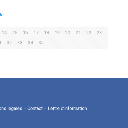
te
14
15
16
17
18
19
20
21
22
23
1
32
33
34
35
ons légales
–
Contact
–
Lettre d’information