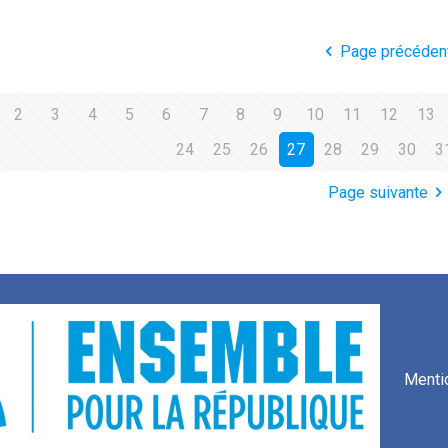
Page précéden
2
3
4
5
6
7
8
9
10
11
12
13
24
25
26
27
28
29
30
3
Page suivante
Menti