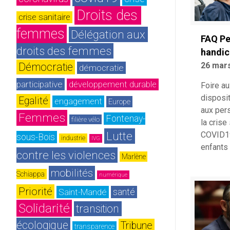
Droits des 
crise sanitaire
femmes
Délégation aux 
FAQ Pe
droits des femmes
handi
Démocratie
26 mar
démocratie 
participative
développement durable
Foire a
disposit
Egalité
engagement
Europe
aux per
Femmes
Fontenay-
filière vélo
la crise
Lutte 
COVID19 
sous-Bois
industrie
IVG
enfants 
contre les violences
Marlène 
mobilités
Schiappa
numérique
Priorité
Saint-Mandé
santé
Solidarité
transition 
écologique
Tribune
transparence