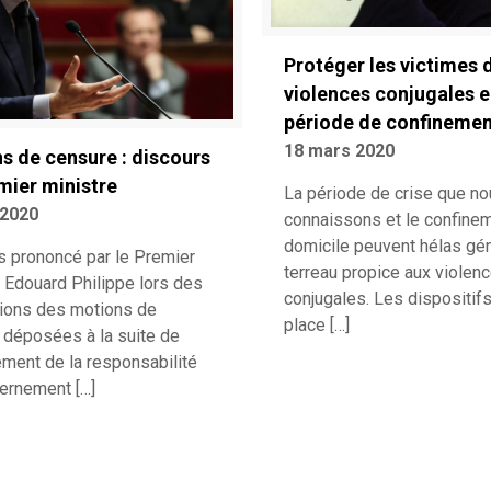
Protéger les victimes 
violences conjugales 
période de confineme
18 mars 2020
s de censure : discours
mier ministre
La période de crise que n
 2020
connaissons et le confine
domicile peuvent hélas gé
s prononcé par le Premier
terreau propice aux violen
e Edouard Philippe lors des
conjugales. Les dispositif
ions des motions de
place
[…]
 déposées à la suite de
ement de la responsabilité
vernement
[…]