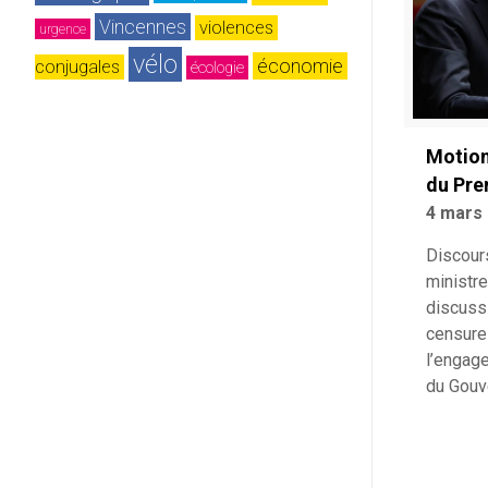
Vincennes
violences 
urgence
vélo
économie
conjugales
écologie
Motion
du Pre
4 mars
Discour
ministr
discuss
censure
l’engag
du Gou