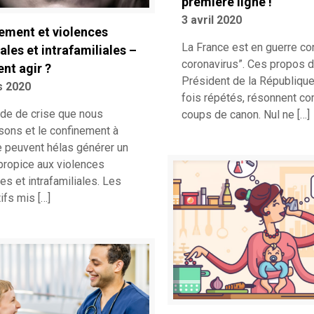
première ligne !
3 avril 2020
ement et violences
La France est en guerre con
ales et intrafamiliales –
coronavirus”. Ces propos 
t agir ?
Président de la République
s 2020
fois répétés, résonnent 
ode de crise que nous
coups de canon. Nul ne
[…]
sons et le confinement à
e peuvent hélas générer un
 propice aux violences
es et intrafamiliales. Les
tifs mis
[…]