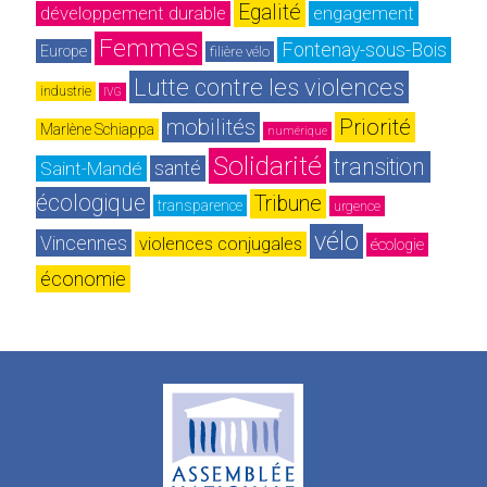
Egalité
développement durable
engagement
Femmes
Fontenay-sous-Bois
Europe
filière vélo
Lutte contre les violences
industrie
IVG
mobilités
Priorité
Marlène Schiappa
numérique
Solidarité
transition 
Saint-Mandé
santé
écologique
Tribune
transparence
urgence
vélo
Vincennes
violences conjugales
écologie
économie