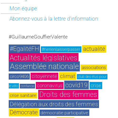
Mon équipe
Abonnez-vous à la lettre d’information
#GuillaumeGouffierValente
#EgalitéFH
actualité
#nerienlaisserpasser
Actualités législatives
Assemblée nationale
associations
climat
citoyenneté
circo9406
club des élus pour 
covid19
coronavirus
crise
le vélo
confiance
Droits des femmes
crise sanitaire
Délégation aux droits des femmes
Démocratie
démocratie participative