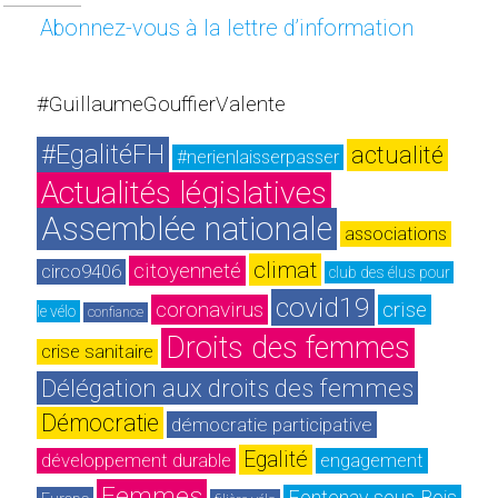
Abonnez-vous à la lettre d’information
#GuillaumeGouffierValente
#EgalitéFH
actualité
#nerienlaisserpasser
Actualités législatives
Assemblée nationale
associations
climat
citoyenneté
circo9406
club des élus pour 
covid19
coronavirus
crise
le vélo
confiance
Droits des femmes
crise sanitaire
Délégation aux droits des femmes
Démocratie
démocratie participative
Egalité
développement durable
engagement
Femmes
Fontenay-sous-Bois