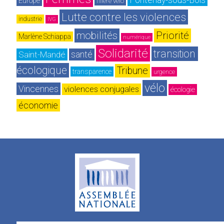
Europe
filière vélo
Lutte contre les violences
industrie
IVG
mobilités
Priorité
Marlène Schiappa
numérique
Solidarité
transition 
Saint-Mandé
santé
écologique
Tribune
transparence
urgence
vélo
Vincennes
violences conjugales
écologie
économie