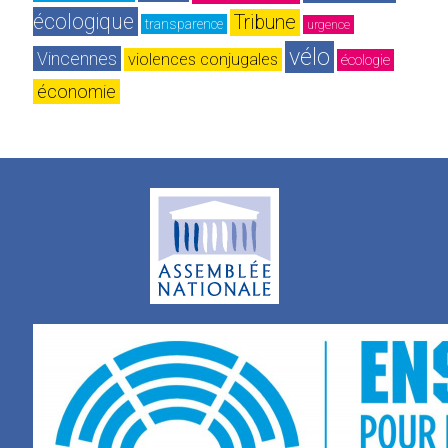
écologique
Tribune
transparence
urgence
vélo
Vincennes
violences conjugales
écologie
économie