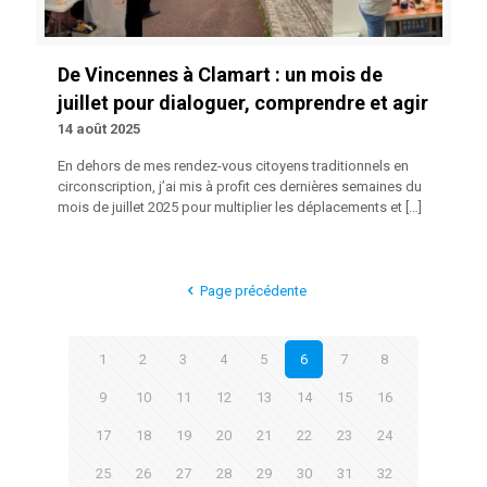
De Vincennes à Clamart : un mois de
juillet pour dialoguer, comprendre et agir
14 août 2025
En dehors de mes rendez-vous citoyens traditionnels en
circonscription, j’ai mis à profit ces dernières semaines du
mois de juillet 2025 pour multiplier les déplacements et
[…]
Page précédente
1
2
3
4
5
6
7
8
9
10
11
12
13
14
15
16
17
18
19
20
21
22
23
24
25
26
27
28
29
30
31
32