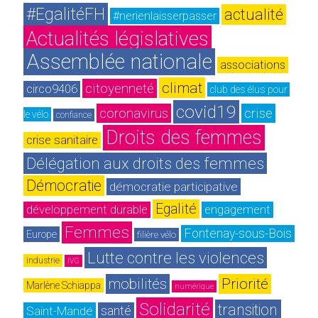
#EgalitéFH
actualité
#nerienlaisserpasser
Actualités législatives
Assemblée nationale
associations
climat
citoyenneté
circo9406
club des élus pour 
covid19
coronavirus
crise
le vélo
confiance
Droits des femmes
crise sanitaire
Délégation aux droits des femmes
Démocratie
démocratie participative
Egalité
développement durable
engagement
Femmes
Fontenay-sous-Bois
Europe
filière vélo
Lutte contre les violences
industrie
IVG
mobilités
Priorité
Marlène Schiappa
numérique
Solidarité
transition 
Saint-Mandé
santé