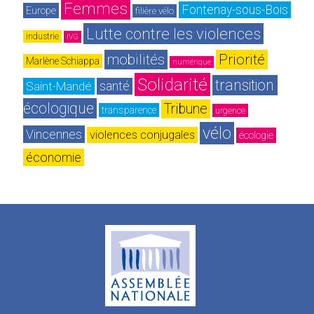
Femmes
Fontenay-sous-Bois
Europe
filière vélo
Lutte contre les violences
industrie
IVG
mobilités
Priorité
Marlène Schiappa
numérique
Solidarité
transition 
Saint-Mandé
santé
écologique
Tribune
transparence
urgence
vélo
Vincennes
violences conjugales
écologie
économie