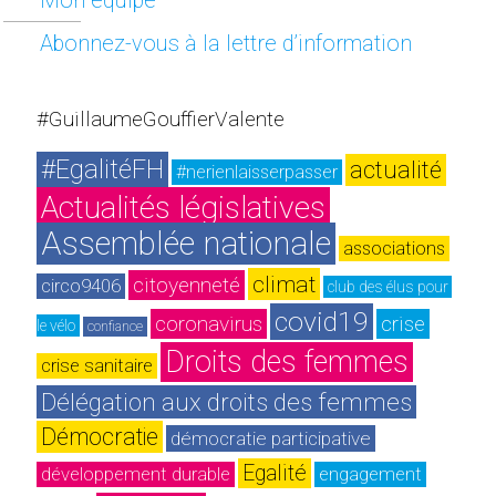
Mon équipe
Abonnez-vous à la lettre d’information
#GuillaumeGouffierValente
#EgalitéFH
actualité
#nerienlaisserpasser
Actualités législatives
Assemblée nationale
associations
climat
citoyenneté
circo9406
club des élus pour 
covid19
coronavirus
crise
le vélo
confiance
Droits des femmes
crise sanitaire
Délégation aux droits des femmes
Démocratie
démocratie participative
Egalité
développement durable
engagement