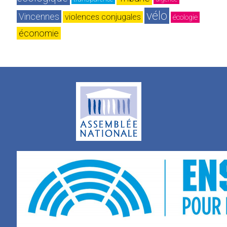
vélo
Vincennes
violences conjugales
écologie
économie