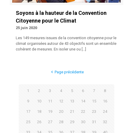
Soyons à la hauteur de la Convention
Citoyenne pour le Climat
25 juin 2020
Les 149 mesures issues de la convention citoyenne pour le
climat organisées autour de 43 objectifs sont un ensemble
cohérent de mesures. En isoler une ou
[…]
Page précédente
1
2
3
4
5
6
7
8
9
10
11
12
13
14
15
16
17
18
19
20
21
22
23
24
25
26
27
28
29
30
31
32
33
34
35
36
37
38
39
40