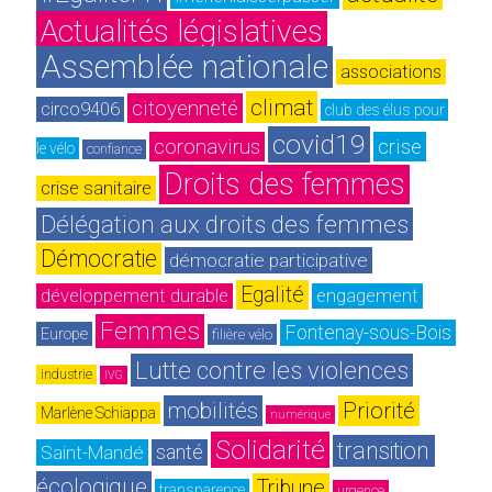
Actualités législatives
Assemblée nationale
associations
climat
citoyenneté
circo9406
club des élus pour 
covid19
coronavirus
crise
le vélo
confiance
Droits des femmes
crise sanitaire
Délégation aux droits des femmes
Démocratie
démocratie participative
Egalité
développement durable
engagement
Femmes
Fontenay-sous-Bois
Europe
filière vélo
Lutte contre les violences
industrie
IVG
mobilités
Priorité
Marlène Schiappa
numérique
Solidarité
transition 
Saint-Mandé
santé
écologique
Tribune
transparence
urgence